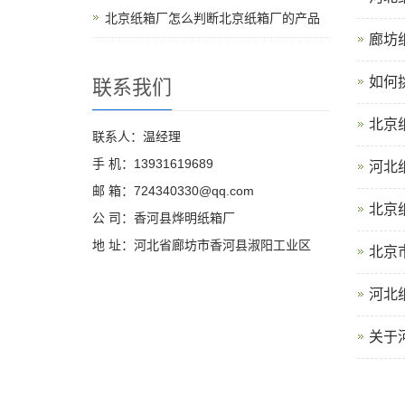
北京纸箱厂怎么判断北京纸箱厂的产品
廊坊
如何
联系我们
北京
联系人：温经理
手 机：13931619689
河北
邮 箱：724340330@qq.com
北京
公 司：香河县烨明纸箱厂
地 址：河北省廊坊市香河县淑阳工业区
北京
河北
关于