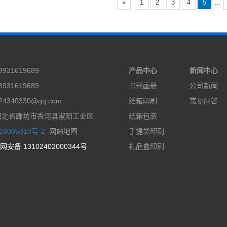
...
«
1
2
3
4
5
931619689
产品中心
新闻中心
931619689
书刊画册
公司新闻
4340330@qq.com
纸箱印刷
常见问答
河北省廊坊市香河县淑阳工业区
纸箱包装
8005018号-2
网站地图
手提袋印刷
网安备 13102402000344号
礼品盒印刷