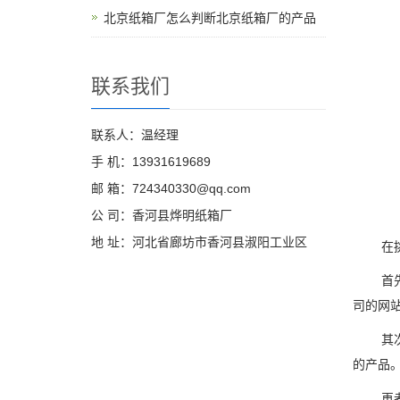
北京纸箱厂怎么判断北京纸箱厂的产品
联系我们
联系人：温经理
手 机：13931619689
邮 箱：724340330@qq.com
公 司：香河县烨明纸箱厂
地 址：河北省廊坊市香河县淑阳工业区
在挑选
首
司的网
其
的产品
再