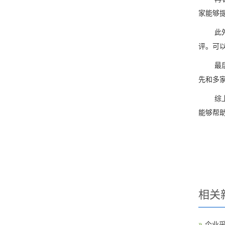
家能够
此
评。可
最
先和多
综
能够帮
相关
企业