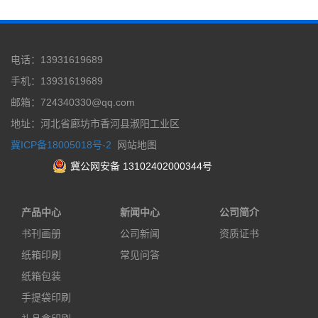
电话：13931619689
手机：13931619689
邮箱：724340330@qq.com
地址：河北省廊坊市香河县淑阳工业区
冀ICP备18005018号-2
网站地图
冀公网安备 13102402000344号
产品中心
新闻中心
公司简介
书刊画册
公司新闻
资质证书
纸箱印刷
常见问答
纸箱包装
手提袋印刷