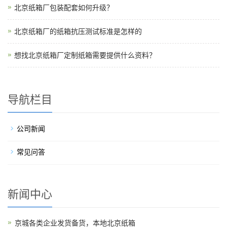
北京纸箱厂包装配套如何升级？
北京纸箱厂的纸箱抗压测试标准是怎样的
想找北京纸箱厂定制纸箱需要提供什么资料？
导航栏目
公司新闻
常见问答
新闻中心
京城各类企业发货备货，本地北京纸箱