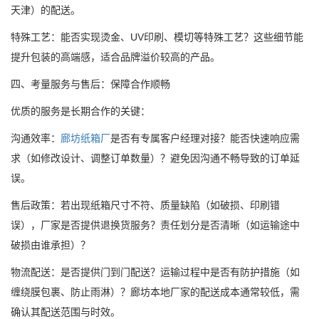
天津）的配送。
特殊工艺：能否实现烫金、UV印刷、模切等特殊工艺？这些细节能
提升包装的高端感，适合品牌溢价较高的产品。
四、考量服务与售后：保障合作顺畅
优质的服务是长期合作的关键：
沟通效率：
廊坊纸箱厂
是否有专属客户经理对接？能否快速响应需
求（如修改设计、调整订单数量）？避免因沟通不畅导致的订单延
误。
售后政策：若出现纸箱尺寸不符、质量缺陷（如破损、印刷错
误），厂家是否提供退换货服务？责任划分是否清晰（如运输途中
破损由谁承担）？
物流配送：是否提供门到门配送？运输过程中是否有防护措施（如
缠绕膜包裹、防止雨淋）？廊坊本地厂家的配送成本通常较低，需
确认其配送范围与时效。