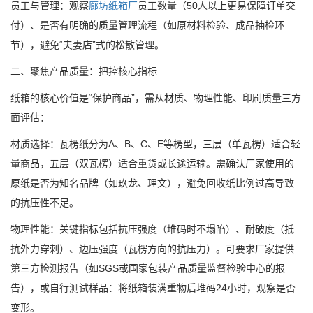
员工与管理：观察
廊坊纸箱厂
员工数量（50人以上更易保障订单交
付）、是否有明确的质量管理流程（如原材料检验、成品抽检环
节），避免“夫妻店”式的松散管理。
二、聚焦产品质量：把控核心指标
纸箱的核心价值是“保护商品”，需从材质、物理性能、印刷质量三方
面评估：
材质选择：瓦楞纸分为A、B、C、E等楞型，三层（单瓦楞）适合轻
量商品，五层（双瓦楞）适合重货或长途运输。需确认厂家使用的
原纸是否为知名品牌（如玖龙、理文），避免回收纸比例过高导致
的抗压性不足。
物理性能：关键指标包括抗压强度（堆码时不塌陷）、耐破度（抵
抗外力穿刺）、边压强度（瓦楞方向的抗压力）。可要求厂家提供
第三方检测报告（如SGS或国家包装产品质量监督检验中心的报
告），或自行测试样品：将纸箱装满重物后堆码24小时，观察是否
变形。