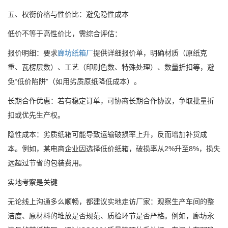
五、权衡价格与性价比：避免隐性成本
低价不等于高性价比，需综合评估：
报价明细：要求
廊坊纸箱厂
提供详细报价单，明确材质（原纸克
重、瓦楞层数）、工艺（印刷色数、特殊处理）、数量折扣等，避
免“低价陷阱”（如用劣质原纸降低成本）。
长期合作优惠：若有稳定订单，可协商长期合作协议，争取批量折
扣或优先生产权。
隐性成本：劣质纸箱可能导致运输破损率上升，反而增加补货成
本。例如，某电商企业因选择低价纸箱，破损率从2%升至8%，损失
远超过节省的包装费用。
实地考察是关键
无论线上沟通多么顺畅，都建议实地走访厂家：观察生产车间的整
洁度、原材料的堆放是否规范、质检环节是否严格。例如，廊坊永